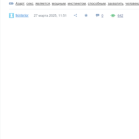
Азарт
,
секс
,
является
,
мощным
,
инстинктом
,
способным
,
захватить
,
человек
tkinterior
27 марта 2025, 11:51
0
642