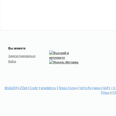
Вы можете
Зарегистрироваться
Войти
BrickUFA
|
ZTark
|
Софт
|
smetafor.ru
|
Техно-Голод
|
ЧеЧу.Ru
|
кино
|
Soft
|
:( 0
РУша
| |
П