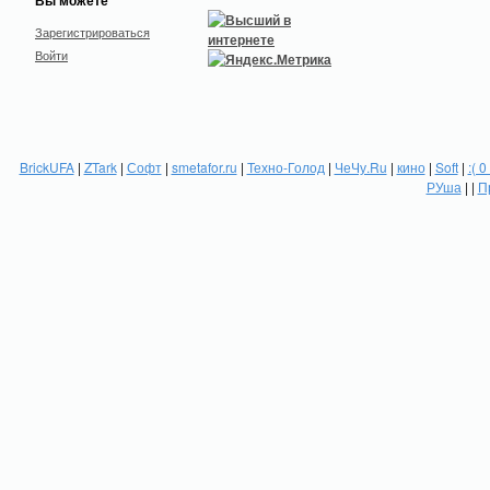
Вы можете
Зарегистрироваться
Войти
BrickUFA
|
ZTark
|
Софт
|
smetafor.ru
|
Техно-Голод
|
ЧеЧу.Ru
|
кино
|
Soft
|
:( 0
РУша
| |
П